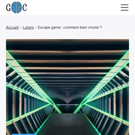
Accueil
Accueil
›
Loisirs
›
Escape game : comment bien choisir ?
Actualités
Contact