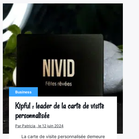
Business
Kipful : leader de la carte de visite
personnalisée
Par Patricia , le 12 juin 2024
La carte de visite personnalisée demeure