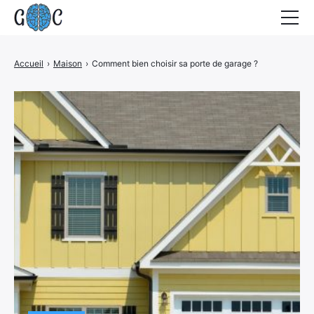
Accueil
Accueil
›
Maison
›
Comment bien choisir sa porte de garage ?
Actualités
Contact