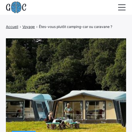
Accueil
Accueil
›
Voyage
›
Êtes-vous plutôt camping-car ou caravane ?
Actualités
Contact