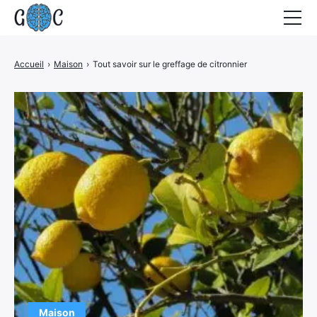
Accueil
Accueil
›
Maison
›
Tout savoir sur le greffage de citronnier
Actualités
Contact
Maison