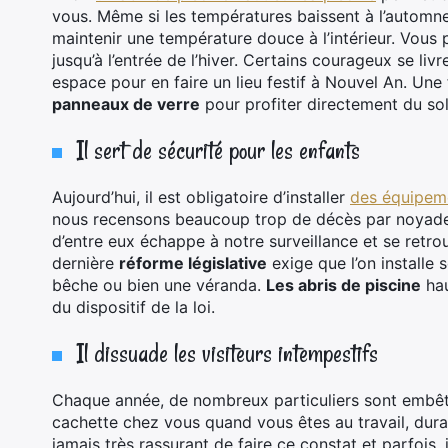
vous. Même si les températures baissent à l’automn
maintenir une température douce à l’intérieur. Vous 
jusqu’à l’entrée de l’hiver. Certains courageux se livr
espace pour en faire un lieu festif à Nouvel An. Une fo
panneaux de verre
pour profiter directement du sole
Il sert de sécurité pour les enfants
Aujourd’hui, il est obligatoire d’installer
des équipeme
nous recensons beaucoup trop de décès par noyade. 
d’entre eux échappe à notre surveillance et se retro
dernière
réforme législative
exige que l’on installe s
bêche ou bien une véranda.
Les abris de piscine
hau
du dispositif de la loi.
Il dissuade les visiteurs intempestifs
Chaque année, de nombreux particuliers sont embêt
cachette chez vous quand vous êtes au travail, dura
jamais très rassurant de faire ce constat et parfois, i