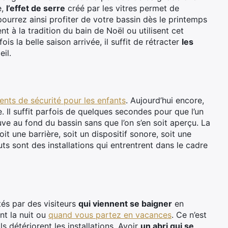
e,
l’effet de serre
créé par les vitres permet de
pourrez ainsi profiter de votre bassin dès le printemps
ent à la tradition du bain de Noël ou utilisent cet
is la belle saison arrivée, il suffit de rétracter
les
il.
nts de sécurité pour les enfants
. Aujourd’hui encore,
Il suffit parfois de quelques secondes pour que l’un
uve au fond du bassin sans que l’on s’en soit aperçu. La
oit une barrière, soit un dispositif sonore, soit une
ts sont des installations qui entrentrent dans le cadre
és par des visiteurs
qui viennent se baigner
en
nt la nuit ou
quand vous partez en vacances
. Ce n’est
ls détériorent les installations. Avoir
un abri qui se