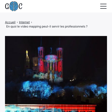
Accueil
Accueil
›
Internet
›
En quoi le video mapping peut-il servir les professionnels ?
Actualités
Contact