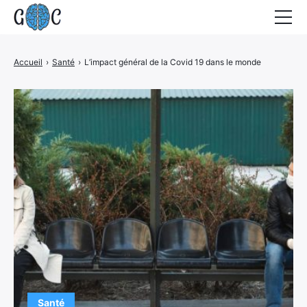
Accueil
Accueil
›
Santé
›
L’impact général de la Covid 19 dans le monde
Actualités
Contact
Santé