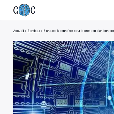
Accueil
›
Services
›
5 choses à connaître pour la création d’un bon pr
Rechercher
: